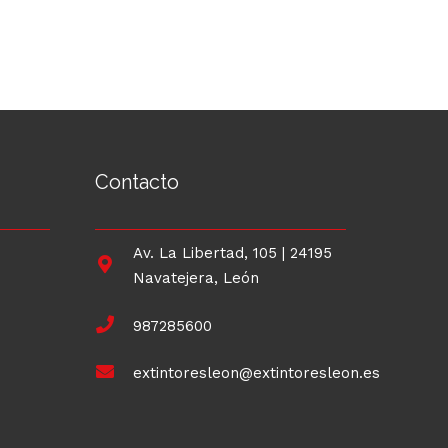
Contacto
Av. La Libertad, 105 | 24195
Navatejera, León
987285600
extintoresleon@extintoresleon.es