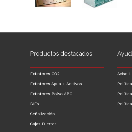
Productos destacados
Ayud
Extintores CO2
Aviso L
Extintores Agua + Aditivos
Polític
Extintores Polvo ABC
Polític
BIEs
Polític
Señalización
Cajas Fuertes