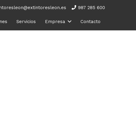
intoresleon@extintoresleon.es
987 285 600
ones
Servicios
Empresa
Contacto